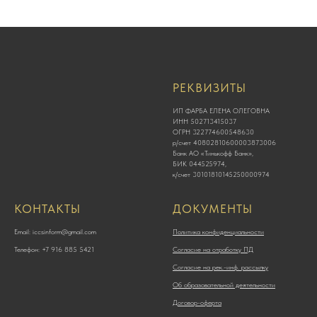
РЕКВИЗИТЫ
ИП ФАРБА ЕЛЕНА ОЛЕГОВНА
ИНН 502713415037
ОГРН 322774600548630
р/счет 40802810600003873006
Банк АО «Тинькофф Банк»,
БИК 044525974,
к/счет 30101810145250000974
КОНТАКТЫ
ДОКУМЕНТЫ
Email: iccsinform@gmail.com
Политика конфиденциальности
Телефон: +7 916 885 5421
Согласие на отработку ПД
Согласие на рек.-инф. рассылку
Об образовательной деятельности
Договор-оферта