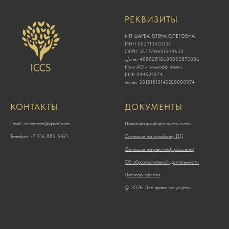
РЕКВИЗИТЫ
ИП ФАРБА ЕЛЕНА ОЛЕГОВНА
ИНН 502713415037
ОГРН 322774600548630
р/счет 40802810600003873006
Банк АО «Тинькофф Банк»,
БИК 044525974,
к/счет 30101810145250000974
КОНТАКТЫ
ДОКУМЕНТЫ
Email: iccsinform@gmail.com
Политика конфиденциальности
Телефон: +7 916 885 5421
Согласие на отработку ПД
Согласие на рек.-инф. рассылку
Об образовательной деятельности
Договор-оферта
© 2026. Все права защищены.