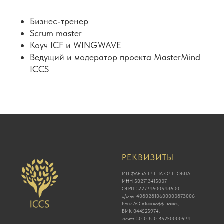
Бизнес-тренер
Scrum master
Коуч ICF и WINGWAVE
Ведущий и модератор проекта MasterMind
ICCS
РЕКВИЗИТЫ
ИП ФАРБА ЕЛЕНА ОЛЕГОВНА
ИНН 502713415037
ОГРН 322774600548630
р/счет 40802810600003873006
Банк АО «Тинькофф Банк»,
БИК 044525974,
к/счет 30101810145250000974